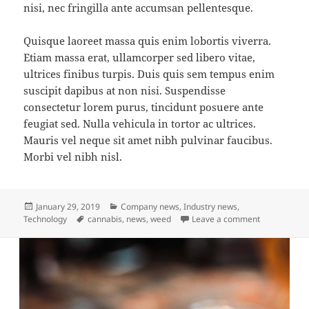
nisi, nec fringilla ante accumsan pellentesque.
Quisque laoreet massa quis enim lobortis viverra.
Etiam massa erat, ullamcorper sed libero vitae,
ultrices finibus turpis. Duis quis sem tempus enim
suscipit dapibus at non nisi. Suspendisse
consectetur lorem purus, tincidunt posuere ante
feugiat sed. Nulla vehicula in tortor ac ultrices.
Mauris vel neque sit amet nibh pulvinar faucibus.
Morbi vel nibh nisl.
Posted
Categories
January 29, 2019
Company news
,
Industry news
,
on
Tags
on Lorem ip
Technology
cannabis
,
news
,
weed
Leave a comment