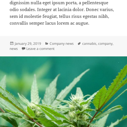
dignissim nulla eget ipsum porta, a pellentesque
odio sodales. Integer at lacinia dolor. Donec varius,
sem id molestie feugiat, tellus risus egestas nibh,
convallis semper lacus lorem ac augue.
Posted
Categories
Tags
January 29, 2019
Company news
cannabis
,
company
,
on
on Vivamus id cannabis – tortor magna
news
Leave a comment