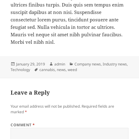
ultrices finibus turpis. Duis quis sem tempus enim
suscipit dapibus at non nisi. Suspendisse
consectetur lorem purus, tincidunt posuere ante
feugiat sed. Nulla vehicula in tortor ac ultrices.
Mauris vel neque sit amet nibh pulvinar faucibus.
Morbi vel nibh nisl.
Posted
Author
Categories
January 29, 2019
admin
Company news
,
Industry news
,
on
Tags
Technology
cannabis
,
news
,
weed
Leave a Reply
Your email address will not be published.
Required fields are
marked
*
COMMENT
*