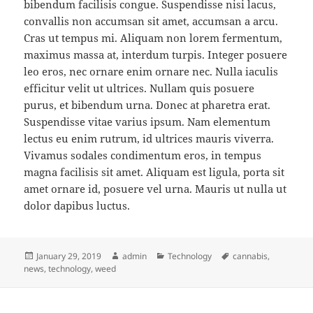
bibendum facilisis congue. Suspendisse nisi lacus,
convallis non accumsan sit amet, accumsan a arcu.
Cras ut tempus mi. Aliquam non lorem fermentum,
maximus massa at, interdum turpis. Integer posuere
leo eros, nec ornare enim ornare nec. Nulla iaculis
efficitur velit ut ultrices. Nullam quis posuere
purus, et bibendum urna. Donec at pharetra erat.
Suspendisse vitae varius ipsum. Nam elementum
lectus eu enim rutrum, id ultrices mauris viverra.
Vivamus sodales condimentum eros, in tempus
magna facilisis sit amet. Aliquam est ligula, porta sit
amet ornare id, posuere vel urna. Mauris ut nulla ut
dolor dapibus luctus.
Posted
Author
Categories
Tags
January 29, 2019
admin
Technology
cannabis
,
on
news
,
technology
,
weed